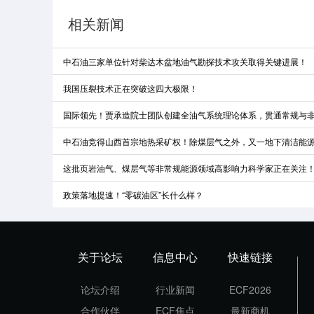
相关新闻
中石油三家单位针对柴达木盆地油气勘探技术攻关取得关键进展！
我国压裂技术正在突破这四大极限！
国际领先！贾承造院士团队创建全油气系统理论体系，贯通常规与
中石油竞得山西首宗地热采矿权！除煤层气之外，又一地下清洁能
这批页岩油气、煤层气等非常规能源领域高影响力科学家正在关注
政策落地提速！“零碳油区”长什么样？
关于论坛
信息中心
快速链接
论坛介绍
行业新闻
ECF2026
合作伙伴
ECF焦点
最新商机