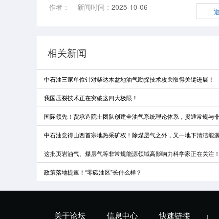
作者：
新闻时间：
2025-10-06
相关新闻
中石油三家单位针对柴达木盆地油气勘探技术攻关取得关键进展！
我国压裂技术正在突破这四大极限！
国际领先！贾承造院士团队创建全油气系统理论体系，贯通常规与
中石油竞得山西首宗地热采矿权！除煤层气之外，又一地下清洁能
这批页岩油气、煤层气等非常规能源领域高影响力科学家正在关注
政策落地提速！“零碳油区”长什么样？
关于论坛
信息中心
快速链接