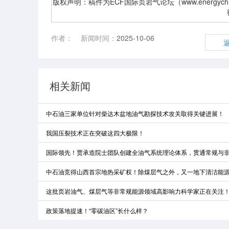
版权声明：稿件为ECF国际页岩气论坛（www.energyc
作者：
新闻时间：
2025-10-06
相关新闻
中石油三家单位针对柴达木盆地油气勘探技术攻关取得关键进展！
我国压裂技术正在突破这四大极限！
国际领先！贾承造院士团队创建全油气系统理论体系，贯通常规与
中石油竞得山西首宗地热采矿权！除煤层气之外，又一地下清洁能
这批页岩油气、煤层气等非常规能源领域高影响力科学家正在关注
政策落地提速！“零碳油区”长什么样？