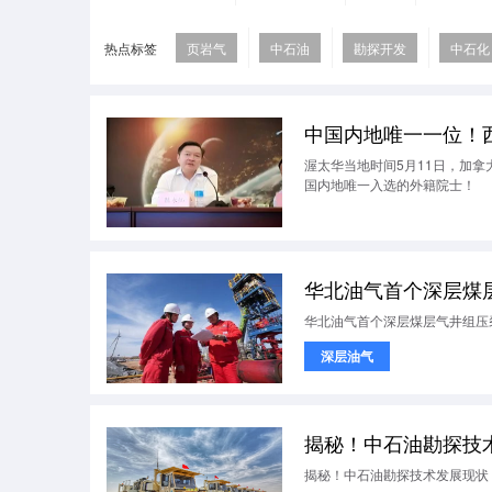
热点标签
页岩气
中石油
勘探开发
中石化
中国内地唯一一位！
渥太华当地时间5月11日，加
国内地唯一入选的外籍院士！
华北油气首个深层煤
华北油气首个深层煤层气井组压
深层油气
揭秘！中石油勘探技
揭秘！中石油勘探技术发展现状