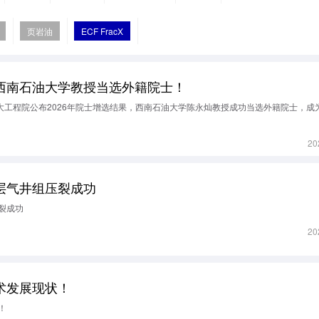
页岩油
ECF FracX
西南石油大学教授当选外籍院士！
拿大工程院公布2026年院士增选结果，西南石油大学陈永灿教授成功当选外籍院士，成
20
层气井组压裂成功
裂成功
20
术发展现状！
！