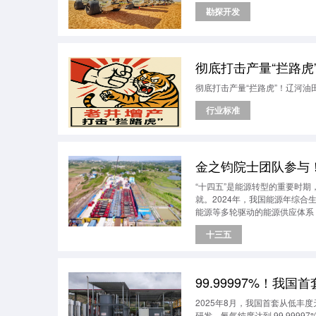
勘探开发
彻底打击产量“拦路虎
彻底打击产量“拦路虎”！辽河油
行业标准
金之钧院士团队参与
“十四五”是能源转型的重要时
就。2024年，我国能源年综合
能源等多轮驱动的能源供应体系
源转型的关键时期，也是如期实
十三五
发，从政府和市场两方面入手，
99.99997%！我
2025年8月，我国首套从低丰
研发，氦气纯度达到 99.999