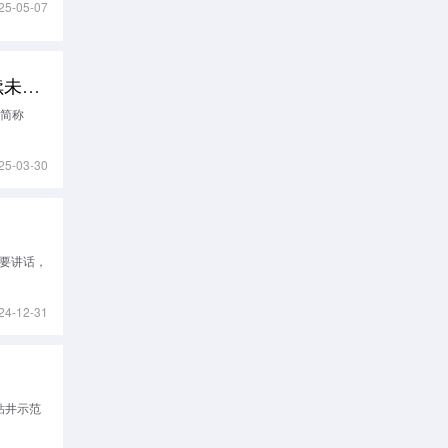
25-05-07
2025世界燃气大会倒计时50天活动圆满举办：共启绿色能源新篇章 共绘可持续未来蓝图
，简称
25-03-30
重要讲话，
24-12-31
钻井示范