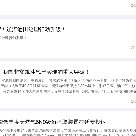
20
”！辽河油田治理行动升级！
田治理行动升级！
20
！我国非常规油气已实现的重大突破！
期，能源规划围绕这一主题展开，其实施克服了国际和国内的各种困难，取得了较为显
生产能力达到了49.8亿吨标准煤，能源自给率保持在80%以上，形成了煤、油、气、
，有力保障14亿多人的用能需求，支撑了经济和社会稳定发展。“十五五”是我国能源
现碳达峰目标的关键阶段，建议从产业布局的优化调整和系统韧性的全面提升两大核
20
多途径促进能源高质量发展。
国首套低丰度天然气6N9级氦提取装置在延安投运
度天然气中提取6N9级超高纯氦气的装置，在陕西延安工程化投运。该装置由安徽万瑞
97%（6N9级），氖杂质低于 0.3ppm，填补了我国在高纯氦提取领域的技术空白。在