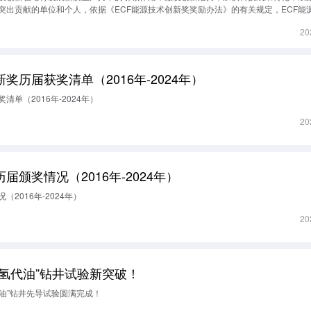
突出贡献的单位和个人，依据《ECF能源技术创新奖奖励办法》的有关规定，ECF能
授奖一次，已成为亚太地区非常规能源领域具有专业影响力的品牌奖项。为进一步贯
20
办法》（国科发奖〔2023〕11号）和《国家科学技术奖励条例实施细则（修订草案
体系改革方向，全
奖历届获奖清单（2016年-2024年）
清单（2016年-2024年）
20
届颁奖情况（2016年-2024年）
2016年-2024年）
20
氢代油”钻井试验新突破！
代油”钻井先导试验圆满完成！