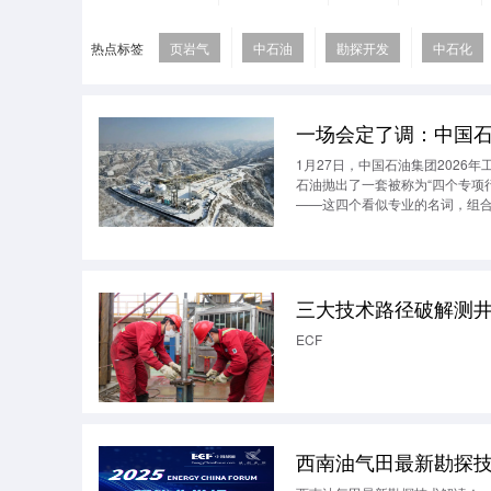
热点标签
页岩气
中石油
勘探开发
中石化
一场会定了调：中国石
1月27日，中国石油集团2026
石油抛出了一套被称为“四个专项行动
——这四个看似专业的名词，组
与安全的“惊涛骇浪”，更要完成
三大技术路径破解测
ECF
西南油气田最新勘探