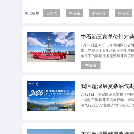
热点标签
页岩气
中石油
勘探开发
中石化
中石油三家单位针对
7月29日至31日，青海物探分
带，在柴达木盆地坪西三维地震
条件下的勘探技术瓶颈展开深度
实际精准对接，标志着柴达木盆
中石油
我国超深层复杂油气
7月21日，国家能源局发布《中国
一轮油气勘探开发战略行动，持
油气行业进入“量效齐增与绿色开