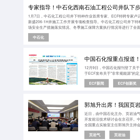
专家指导！中石化西南石油工程公司井队下
1月7日，中石化工程公司井下特种作业首席专家、ECF特聘专家卢
新盛206-1H井施工工作开展专项检查指导。中石化工程公司井下
场安全生产措施落实情况、冬季施工保障方案执行情况等进行了全
中石化
中国石化报重点报道
12月9日，中国石化报刊登了关于
于ECF发布关于"非常规能源"的
ECF新闻
ECF创新奖
郭旭升出席！我国页
近日，由中国石化主办、页岩油
开发前沿技术研讨会在京召开。
全国重点实验室主任郭旭升主持
生、刘合、谢玉洪到会指导。
页岩气
页岩油