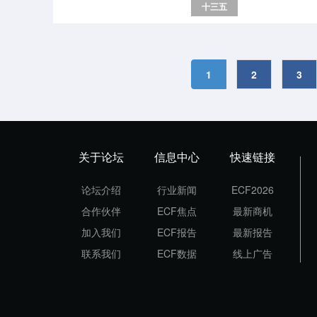
十三五
阶段，建议从产业布局的优化调
途径促进能源高质量发展。
1
2
3
关于论坛
信息中心
快速链接
论坛介绍
行业新闻
ECF2026
合作伙伴
ECF焦点
最新商机
加入我们
ECF报告
最新报告
联系我们
ECF数据
线上广告