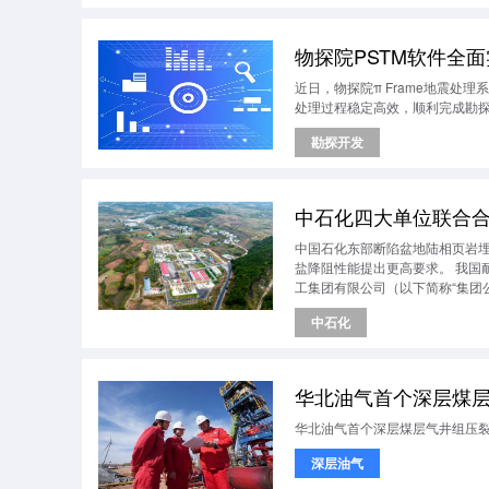
物探院PSTM软件全
近日，物探院π Frame地震处
处理过程稳定高效，顺利完成勘
勘探开发
中石化四大单位联合
中国石化东部断陷盆地陆相页岩
盐降阻性能提出更高要求。 我国
工集团有限公司（以下简称“集团
院联合北京化工研究院、上海石
中石化
国石化完全自主知识产权的耐高
华北油气首个深层煤
华北油气首个深层煤层气井组压
深层油气