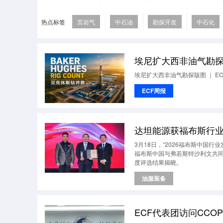
热点标签
页岩气
中石油
勘探开发
中石化
埃尼扩大西非油气勘探版
埃尼扩大西非油气勘探版图 ｜ E
ECF周报
达坦能源获福布斯行
3月18日，“2026福布斯中国
福布斯中国与弗若斯特沙利文共
度评选结果揭晓。
油服装备
ECF代表团访问CC