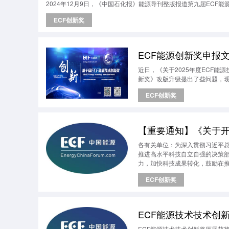
2024年12月9日，《中国石化报》能源导刊整版报道第九届ECF能
ECF创新奖
ECF能源创新奖申报
近日，《关于2025年度ECF
新奖》改版升级提出了些问题，
ECF创新奖
各有关单位：为深入贯彻习近平
推进高水平科技自立自强的决策
力，加快科技成果转化，鼓励在推
源技术创新奖奖励办法》的有关规
ECF创新奖
太地区非常规能源领域具有专业
法》（国科发奖〔2023〕11
国家科技奖励体系改革方向，全
ECF能源技术技术创新
ECF能源技术技术创新奖历届获奖清