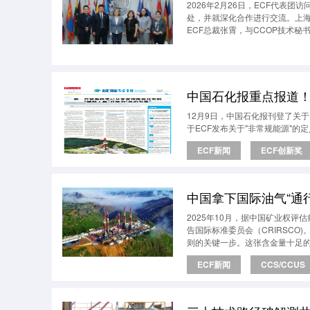
2026年2月26日，ECF代表
处，并就深化合作进行交流。上海
ECF总裁张霄，与CCOP技术秘书处
项目运营与信息经理 Marivic Pul
中国石化报重点报道
12月9日，中国石化报刊登了关于
于ECF发布关于"非常规能源"的
ECF新闻
ECF创新奖
中国拿下国际油气“通行
2025年10月，据中国矿业权
告国际标准委员会（CRIRSC
则的关键一步。这张含金量十足的
ECF新闻
CCS/CCUS