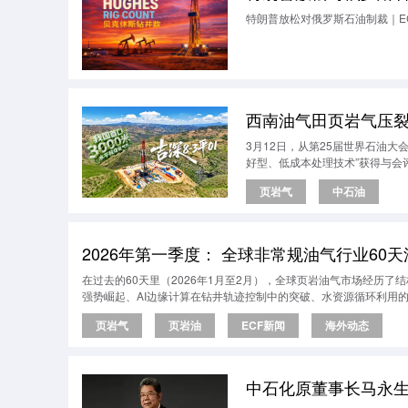
特朗普放松对俄罗斯石油制裁｜E
西南油气田页岩气压
3月12日，从第25届世界石油
好型、低成本处理技术”获得与会
页岩气
中石油
2026年第一季度： 全球非常规油气行业60天
在过去的60天里（2026年1月至2月），全球页岩油气市场经历
强势崛起、AI边缘计算在钻井轨迹控制中的突破、水资源循环利用的
页岩气
页岩油
ECF新闻
海外动态
中石化原董事长马永