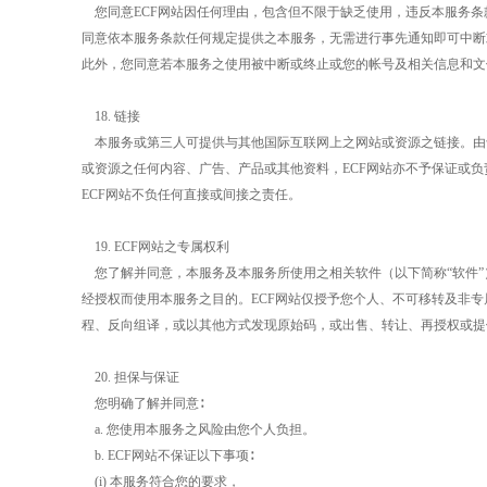
您同意
ECF
网站因任何理由，包含但不限于缺乏使用，违反本服务条
同意依本服务条款任何规定提供之本服务，无需进行事先通知即可中断
此外，您同意若本服务之使用被中断或终止或您的帐号及相关信息和文
18.
链接
本服务或第三人可提供与其他国际互联网上之网站或资源之链接。由
或资源之任何内容、广告、产品或其他资料，
ECF
网站亦不予保证或负
ECF
网站不负任何直接或间接之责任。
19. ECF
网站之专属权利
您了解并同意，本服务及本服务所使用之相关软件（以下简称“软件
经授权而使用本服务之目的。
ECF
网站仅授予您个人、不可移转及非专
程、反向组译，或以其他方式发现原始码，或出售、转让、再授权或提
20.
担保与保证
您明确了解并同意∶
a.
您使用本服务之风险由您个人负担。
b. ECF
网站不保证以下事项∶
(i)
本服务符合您的要求，