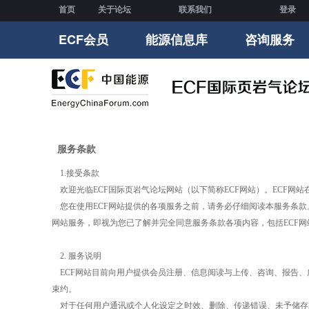
首页
关于论坛
联系我们
登录
ECF会员
能源信息库
咨询服务
服务条款
1.
接受条款
欢迎光临
ECF
国际页岩气论坛网站（以下简称
ECF
网站）。
ECF
网站
您在使用
ECF
网站提供的各项服务之前，请务必仔细阅读本服务条款
网站服务，即视为您已了解并完全同意服务条款各项内容，包括
ECF
网
2.
服务说明
ECF
网站目前向用户提供会员注册、信息阅读与上传、咨询、报告、
束约。
对于任何用户通讯或个人化设定之时效、删除、传递错误、未予储存