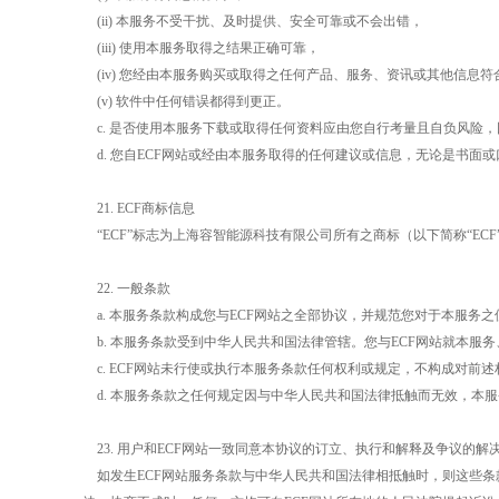
(ii)
本服务不受干扰、及时提供、安全可靠或不会出错，
(iii)
使用本服务取得之结果正确可靠，
(iv)
您经由本服务购买或取得之任何产品、服务、资讯或其他信息符
(v)
软件中任何错误都得到更正。
c.
是否使用本服务下载或取得任何资料应由您自行考量且自负风险，
d.
您自
ECF
网站或经由本服务取得的任何建议或信息，无论是书面或
21. ECF
商标信息
“
ECF
”标志为上海容智能源科技有限公司所有之商标（以下简称“
ECF
22.
一般条款
a.
本服务条款构成您与
ECF
网站之全部协议，并规范您对于本服务之
b.
本服务条款受到中华人民共和国法律管辖。您与
ECF
网站就本服务
c. ECF
网站未行使或执行本服务条款任何权利或规定，不构成对前述
d.
本服务条款之任何规定因与中华人民共和国法律抵触而无效，本服
23.
用户和
ECF
网站一致同意本协议的订立、执行和解释及争议的解
如发生
ECF
网站服务条款与中华人民共和国法律相抵触时，则这些条