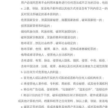
用户必须同意将不会利用本服务进行任何违法或不正当的活动，包括
a.
上载、张贴、发送电子邮件或以其他方式传送含有下列内容之一的
反对宪法所确定的基本原则的；
危害国家安全，泄露国家秘密，颠覆国家政权，破坏国家统一的；
损害国家荣誉和利益的；
煽动民族仇恨、民族歧视、破坏民族团结的；
破坏国家宗教政策，宣扬邪教和封建迷信的；
散布谣言，扰乱社会秩序，破坏社会稳定的；
散布淫秽、色情、赌博、暴力、凶杀、恐怖或者教唆犯罪的；
侮辱或者诽谤他人，侵害他人合法权利的；
含有虚假、有害、胁迫、侵害他人隐私、骚扰、侵害、中伤、粗俗、
含有中国法律、法规、规章、条例以及任何具有法律效力之规范所限
b.
以任何方式危害他人的利益；
c.
冒充他人或以虚伪不实的方式陈述或谎称与任何人或机构有关；
d.
将侵害他人著作权、专利权、商标权、商业秘密、或其他专属权利
e.
将任何广告信函、促销资料、“垃圾邮件”、“滥发信件
"
、“连锁信
f.
将设计目的在于干扰、破坏或限制任何计算机软件、硬件或通讯设
或其他计算机代码、档案和程序之任何资料，加以上载、张贴、发送电
g.
破坏正常的流程、造成本服务其他用户无法输入，或对其他用户参