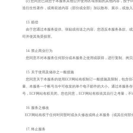
(c)
您同意已就您于本服务其他公开使用区域张贴的其他内容，授予
E
造衍生性著作，或将前述内容（部分或全部）加以散布、展示，或放入
13.
赔偿
由于您通过本服务提供、张贴或传送之内容、您违反本服务条款、或
司并使其免受损害。
14.
禁止商业行为
您同意不对本服务任何部分或本服务之使用或获得，进行复制、拷贝
15.
关于使用及储存之一般措施
您同意关于本服务的使用
ECF
网站有权制订一般措施及限制，包含但
量、本服务一个帐号当中可收发的单个电子邮件的大小。通过本服务存
号，
ECF
网站有权关闭。您也同意，
ECF
网站有权依其自行之考量，不
16.
服务之修改
ECF
网站有权于任何时间暂时或永久修改或终止本服务（或其任何部
17.
终止服务