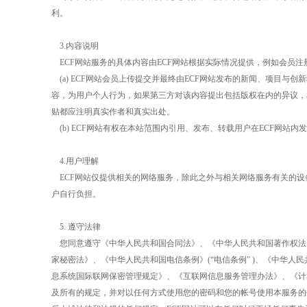
利。
3.
内容说明
ECF
网站服务的具体内容由
ECF
网站根据实际情况提供，例如会员注
(a) ECF
网站会员上传提交并最终由
ECF
网站发布的新闻、项目与创新
容，为用户个人行为，如果第三方对该内容提出包括版权在内的异议，
贴都应注明真实作者和真实出处。
(b) ECF
网站有权在本站范围内引用、发布、转载用户在
ECF
网站内发
4.
用户理解
ECF
网站仅提供相关的网络服务，除此之外与相关网络服务有关的设
户自行负担。
5.
遵守法律
您同意遵守《中华人民共和国合同法》、《中华人民共和国著作权法
家秘密法》、《中华人民共和国电信条例》
(
“电信条例”
)
、《中华人民
息系统国际联网保密管理规定》、《互联网信息服务管理办法》、《计
及所有的规定，并对以任何方式使用您的密码和您的帐号使用本服务的