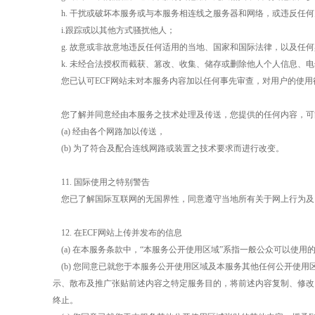
h.
干扰或破坏本服务或与本服务相连线之服务器和网络，或违反任何
i.
跟踪或以其他方式骚扰他人；
g.
故意或非故意地违反任何适用的当地、国家和国际法律，以及任何
k.
未经合法授权而截获、篡改、收集、储存或删除他人个人信息、电
您已认可
ECF
网站未对本服务内容加以任何事先审查，对用户的使用
您了解并同意经由本服务之技术处理及传送，您提供的任何内容，可
(a)
经由各个网路加以传送，
(b)
为了符合及配合连线网路或装置之技术要求而进行改变。
11.
国际使用之特别警告
您已了解国际互联网的无国界性，同意遵守当地所有关于网上行为及
12.
在
ECF
网站上传并发布的信息
(a)
在本服务条款中，“本服务公开使用区域”系指一般公众可以使用
(b)
您同意已就您于本服务公开使用区域及本服务其他任何公开使用
示、散布及推广张贴前述内容之特定服务目的，将前述内容复制、修改
终止。