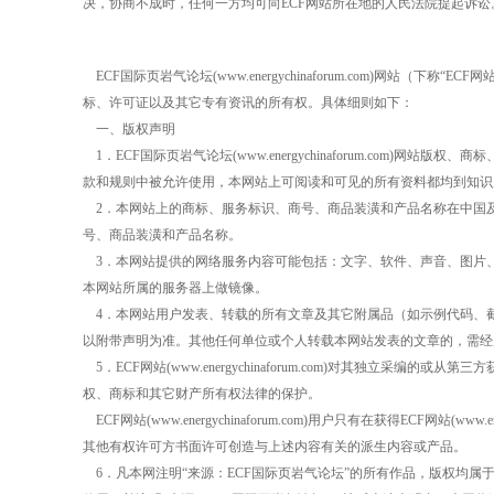
决，协商不成时，任何一方均可向
ECF
网站所在地的人民法院提起诉讼
ECF
国际页岩气论坛
(www.energychinaforum.com)
网站（下称“
ECF
网
标、许可证以及其它专有资讯的所有权。具体细则如下：
一、版权声明
1
．
ECF
国际页岩气论坛
(www.energychinaforum.com)
网站版权、商标
款和规则中被允许使用，本网站上可阅读和可见的所有资料都均到知识
2
．本网站上的商标、服务标识、商号、商品装潢和产品名称在中国
号、商品装潢和产品名称。
3
．本网站提供的网络服务内容可能包括：文字、软件、声音、图片
本网站所属的服务器上做镜像。
4
．本网站用户发表、转载的所有文章及其它附属品（如示例代码、
以附带声明为准。其他任何单位或个人转载本网站发表的文章的，需经
5
．
ECF
网站
(www.energychinaforum.com)
对其独立采编的或从第三方
权、商标和其它财产所有权法律的保护。
ECF
网站
(www.energychinaforum.com)
用户只有在获得
ECF
网站
(www.e
其他有权许可方书面许可创造与上述内容有关的派生内容或产品。
6
．凡本网注明“来源：
ECF
国际页岩气论坛”的所有作品，版权均属