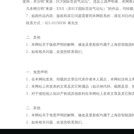
使用，并注明
"
来源：
ECF
国际页岩气论坛
"
。违反上述声明者，本网将
凡本网注明“来源：
XXX
（非
ECF
国际页岩气论坛）”的作品，均转
7
．如因作品内容、版权和其它问题需要同本网联系的，请在
30
日内
联系方式：
021-31159336
蒋先生
二、其他
1
．本网站关于版权声明的解释、修改及更新权均属于上海容智能源
2
．如有相关问题，欢迎您联系我们。
一、免责声明
1
．在本网站发表、转载的文章仅代表作者本人观点，本网站没有义
2
．本网站上所发表的文章及其它附属品（如示例代码、截图及音、
3
．对于侵犯他人知识产权或其他权利在本网站上发表文章及其它附
二、其他
1
．本网站关于免责声明的解释、修改及更新权均属于上海容智能源
2
．如有相关问题，欢迎您
联系我们
。