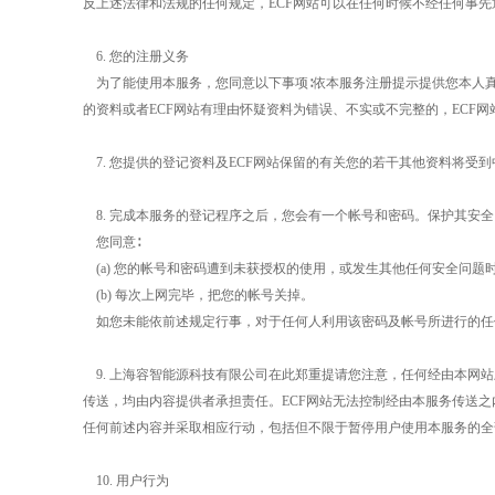
反上述法律和法规的任何规定，
ECF
网站可以在任何时候不经任何事先
6.
您的注册义务
为了能使用本服务，您同意以下事项∶依本服务注册提示提供您本人
的资料或者
ECF
网站有理由怀疑资料为错误、不实或不完整的，
ECF
网
7.
您提供的登记资料及
ECF
网站保留的有关您的若干其他资料将受到
8.
完成本服务的登记程序之后，您会有一个帐号和密码。保护其安全
您同意∶
(a)
您的帐号和密码遭到未获授权的使用，或发生其他任何安全问题
(b)
每次上网完毕，把您的帐号关掉。
如您未能依前述规定行事，对于任何人利用该密码及帐号所进行的任
9.
上海容智能源科技有限公司在此郑重提请您注意，任何经由本网站
传送，均由内容提供者承担责任。
ECF
网站无法控制经由本服务传送之
任何前述内容并采取相应行动，包括但不限于暂停用户使用本服务的全
10.
用户行为